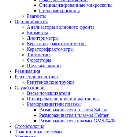
Специализированные микроскопы
Стереомикроскопы
Реагенты
Офтальмология
Анализаторы волнового фронта
Биометры
Диоптриметры
Керато-рефракто-тонометры
Кераторефрактометры
Тонометры
Форопторы
Щелевые лампы
Реанимация
Рентгендиагностика
Рентгеновские трубки
Служба крови
Весы-помешиватели
Подогреватели крови и растворов
Размораживатели плазмы
Размораживатели плазмы Sahara
Размораживатели плазмы Helmer
Размораживатель плазмы GMS-0408
Стоматология
Тракционные системы