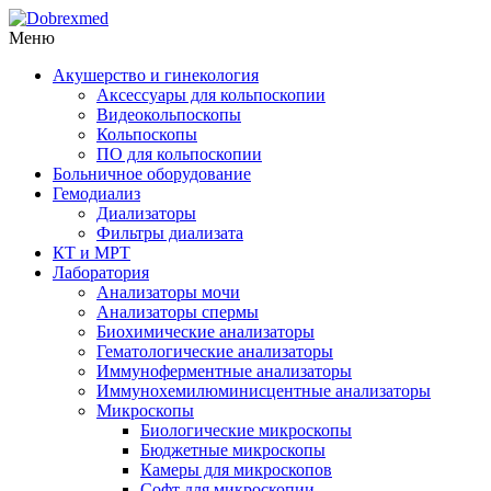
Меню
Акушерство и гинекология
Аксессуары для кольпоскопии
Видеокольпоскопы
Кольпоскопы
ПО для кольпоскопии
Больничное оборудование
Гемодиализ
Диализаторы
Фильтры диализата
КТ и МРТ
Лаборатория
Анализаторы мочи
Анализаторы спермы
Биохимические анализаторы
Гематологические анализаторы
Иммуноферментные анализаторы
Иммунохемилюминисцентные анализаторы
Микроскопы
Биологические микроскопы
Бюджетные микроскопы
Камеры для микроскопов
Софт для микроскопии