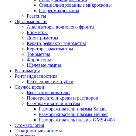
Специализированные микроскопы
Стереомикроскопы
Реагенты
Офтальмология
Анализаторы волнового фронта
Биометры
Диоптриметры
Керато-рефракто-тонометры
Кераторефрактометры
Тонометры
Форопторы
Щелевые лампы
Реанимация
Рентгендиагностика
Рентгеновские трубки
Служба крови
Весы-помешиватели
Подогреватели крови и растворов
Размораживатели плазмы
Размораживатели плазмы Sahara
Размораживатели плазмы Helmer
Размораживатель плазмы GMS-0408
Стоматология
Тракционные системы