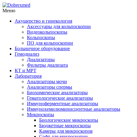
Меню
Акушерство и гинекология
Аксессуары для кольпоскопии
Видеокольпоскопы
Кольпоскопы
ПО для кольпоскопии
Больничное оборудование
Гемодиализ
Диализаторы
Фильтры диализата
КТ и МРТ
Лаборатория
Анализаторы мочи
Анализаторы спермы
Биохимические анализаторы
Гематологические анализаторы
Иммуноферментные анализаторы
Иммунохемилюминисцентные анализаторы
Микроскопы
Биологические микроскопы
Бюджетные микроскопы
Камеры для микроскопов
Софт для микроскопии