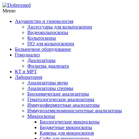
Меню
Акушерство и гинекология
Аксессуары для кольпоскопии
Видеокольпоскопы
Кольпоскопы
ПО для кольпоскопии
Больничное оборудование
Гемодиализ
Диализаторы
Фильтры диализата
КТ и МРТ
Лаборатория
Анализаторы мочи
Анализаторы спермы
Биохимические анализаторы
Гематологические анализаторы
Иммуноферментные анализаторы
Иммунохемилюминисцентные анализаторы
Микроскопы
Биологические микроскопы
Бюджетные микроскопы
Камеры для микроскопов
Софт для микроскопии