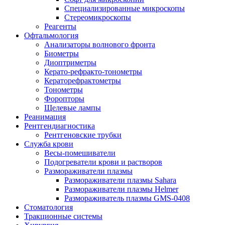
Специализированные микроскопы
Стереомикроскопы
Реагенты
Офтальмология
Анализаторы волнового фронта
Биометры
Диоптриметры
Керато-рефракто-тонометры
Кераторефрактометры
Тонометры
Форопторы
Щелевые лампы
Реанимация
Рентгендиагностика
Рентгеновские трубки
Служба крови
Весы-помешиватели
Подогреватели крови и растворов
Размораживатели плазмы
Размораживатели плазмы Sahara
Размораживатели плазмы Helmer
Размораживатель плазмы GMS-0408
Стоматология
Тракционные системы