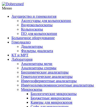
Меню
Акушерство и гинекология
Аксессуары для кольпоскопии
Видеокольпоскопы
Кольпоскопы
ПО для кольпоскопии
Больничное оборудование
Гемодиализ
Диализаторы
Фильтры диализата
КТ и МРТ
Лаборатория
Анализаторы мочи
Анализаторы спермы
Биохимические анализаторы
Гематологические анализаторы
Иммуноферментные анализаторы
Иммунохемилюминисцентные анализаторы
Микроскопы
Биологические микроскопы
Бюджетные микроскопы
Камеры для микроскопов
Софт для микроскопии