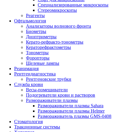
Специализированные микроскопы
Стереомикроскопы
Реагенты
Офтальмология
Анализаторы волнового фронта
Биометры
Диоптриметры
Керато-рефракто-тонометры
Кераторефрактометры
Тонометры
Форопторы
Щелевые лампы
Реанимация
Рентгендиагностика
Рентгеновские трубки
Служба крови
Весы-помешиватели
Подогреватели крови и растворов
Размораживатели плазмы
Размораживатели плазмы Sahara
Размораживатели плазмы Helmer
Размораживатель плазмы GMS-0408
Стоматология
Тракционные системы