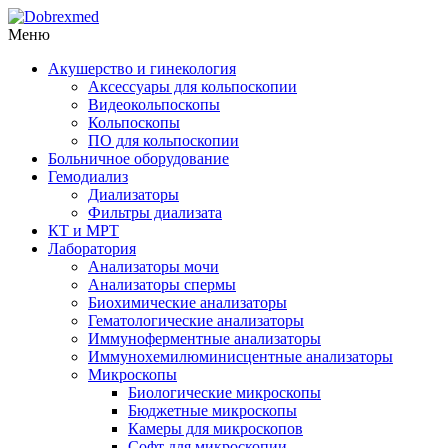
Меню
Акушерство и гинекология
Аксессуары для кольпоскопии
Видеокольпоскопы
Кольпоскопы
ПО для кольпоскопии
Больничное оборудование
Гемодиализ
Диализаторы
Фильтры диализата
КТ и МРТ
Лаборатория
Анализаторы мочи
Анализаторы спермы
Биохимические анализаторы
Гематологические анализаторы
Иммуноферментные анализаторы
Иммунохемилюминисцентные анализаторы
Микроскопы
Биологические микроскопы
Бюджетные микроскопы
Камеры для микроскопов
Софт для микроскопии