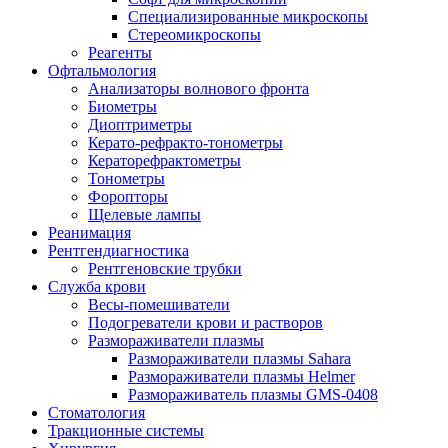
Специализированные микроскопы
Стереомикроскопы
Реагенты
Офтальмология
Анализаторы волнового фронта
Биометры
Диоптриметры
Керато-рефракто-тонометры
Кераторефрактометры
Тонометры
Форопторы
Щелевые лампы
Реанимация
Рентгендиагностика
Рентгеновские трубки
Служба крови
Весы-помешиватели
Подогреватели крови и растворов
Размораживатели плазмы
Размораживатели плазмы Sahara
Размораживатели плазмы Helmer
Размораживатель плазмы GMS-0408
Стоматология
Тракционные системы