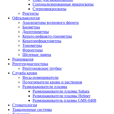
Специализированные микроскопы
Стереомикроскопы
Реагенты
Офтальмология
Анализаторы волнового фронта
Биометры
Диоптриметры
Керато-рефракто-тонометры
Кераторефрактометры
Тонометры
Форопторы
Щелевые лампы
Реанимация
Рентгендиагностика
Рентгеновские трубки
Служба крови
Весы-помешиватели
Подогреватели крови и растворов
Размораживатели плазмы
Размораживатели плазмы Sahara
Размораживатели плазмы Helmer
Размораживатель плазмы GMS-0408
Стоматология
Тракционные системы