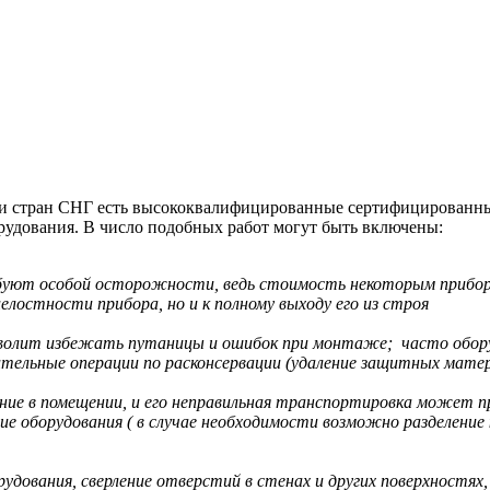
рии стран СНГ есть высококвалифицированные сертифицированн
удования. В число подобных работ могут быть включены:
буют особой осторожности, ведь стоимость некоторым приборо
остности прибора, но и к полному выходу его из строя
зволит избежать путаницы и ошибок при монтаже; часто оборуд
ельные операции по расконсервации (удаление защитных матер
ие в помещении, и его неправильная транспортировка может п
ие оборудования ( в случае необходимости возможно разделени
орудования, сверление отверстий в стенах и других поверхностях