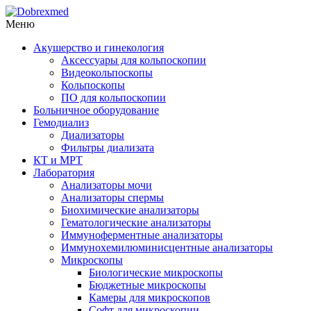
Меню
Акушерство и гинекология
Аксессуары для кольпоскопии
Видеокольпоскопы
Кольпоскопы
ПО для кольпоскопии
Больничное оборудование
Гемодиализ
Диализаторы
Фильтры диализата
КТ и МРТ
Лаборатория
Анализаторы мочи
Анализаторы спермы
Биохимические анализаторы
Гематологические анализаторы
Иммуноферментные анализаторы
Иммунохемилюминисцентные анализаторы
Микроскопы
Биологические микроскопы
Бюджетные микроскопы
Камеры для микроскопов
Софт для микроскопии