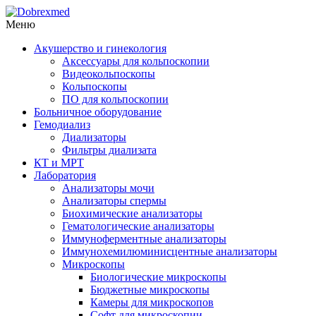
Меню
Акушерство и гинекология
Аксессуары для кольпоскопии
Видеокольпоскопы
Кольпоскопы
ПО для кольпоскопии
Больничное оборудование
Гемодиализ
Диализаторы
Фильтры диализата
КТ и МРТ
Лаборатория
Анализаторы мочи
Анализаторы спермы
Биохимические анализаторы
Гематологические анализаторы
Иммуноферментные анализаторы
Иммунохемилюминисцентные анализаторы
Микроскопы
Биологические микроскопы
Бюджетные микроскопы
Камеры для микроскопов
Софт для микроскопии