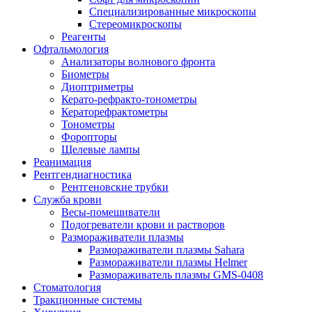
Специализированные микроскопы
Стереомикроскопы
Реагенты
Офтальмология
Анализаторы волнового фронта
Биометры
Диоптриметры
Керато-рефракто-тонометры
Кераторефрактометры
Тонометры
Форопторы
Щелевые лампы
Реанимация
Рентгендиагностика
Рентгеновские трубки
Служба крови
Весы-помешиватели
Подогреватели крови и растворов
Размораживатели плазмы
Размораживатели плазмы Sahara
Размораживатели плазмы Helmer
Размораживатель плазмы GMS-0408
Стоматология
Тракционные системы