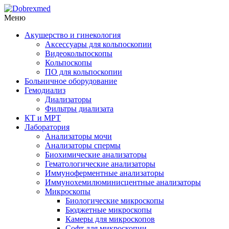
Меню
Акушерство и гинекология
Аксессуары для кольпоскопии
Видеокольпоскопы
Кольпоскопы
ПО для кольпоскопии
Больничное оборудование
Гемодиализ
Диализаторы
Фильтры диализата
КТ и МРТ
Лаборатория
Анализаторы мочи
Анализаторы спермы
Биохимические анализаторы
Гематологические анализаторы
Иммуноферментные анализаторы
Иммунохемилюминисцентные анализаторы
Микроскопы
Биологические микроскопы
Бюджетные микроскопы
Камеры для микроскопов
Софт для микроскопии