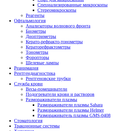
Специализированные микроскопы
Стереомикроскопы
Реагенты
Офтальмология
Анализаторы волнового фронта
Биометры
Диоптриметры
Керато-рефракто-тонометры
Кераторефрактометры
Тонометры
Форопторы
Щелевые лампы
Реанимация
Рентгендиагностика
Рентгеновские трубки
Служба крови
Весы-помешиватели
Подогреватели крови и растворов
Размораживатели плазмы
Размораживатели плазмы Sahara
Размораживатели плазмы Helmer
Размораживатель плазмы GMS-0408
Стоматология
Тракционные системы