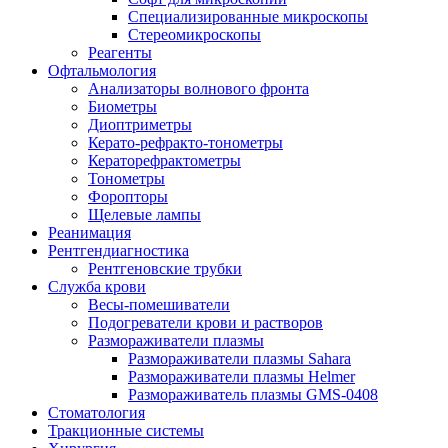
Специализированные микроскопы
Стереомикроскопы
Реагенты
Офтальмология
Анализаторы волнового фронта
Биометры
Диоптриметры
Керато-рефракто-тонометры
Кераторефрактометры
Тонометры
Форопторы
Щелевые лампы
Реанимация
Рентгендиагностика
Рентгеновские трубки
Служба крови
Весы-помешиватели
Подогреватели крови и растворов
Размораживатели плазмы
Размораживатели плазмы Sahara
Размораживатели плазмы Helmer
Размораживатель плазмы GMS-0408
Стоматология
Тракционные системы