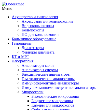
Меню
Акушерство и гинекология
Аксессуары для кольпоскопии
Видеокольпоскопы
Кольпоскопы
ПО для кольпоскопии
Больничное оборудование
Гемодиализ
Диализаторы
Фильтры диализата
КТ и МРТ
Лаборатория
Анализаторы мочи
Анализаторы спермы
Биохимические анализаторы
Гематологические анализаторы
Иммуноферментные анализаторы
Иммунохемилюминисцентные анализаторы
Микроскопы
Биологические микроскопы
Бюджетные микроскопы
Камеры для микроскопов
Софт для микроскопии