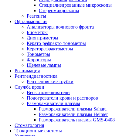
Специализированные микроскопы
Стереомикроскопы
Реагенты
Офтальмология
Анализаторы волнового фронта
Биометры
Диоптриметры
Керато-рефракто-тонометры
Кераторефрактометры
Тонометры
Форопторы
Щелевые лампы
Реанимация
Рентгендиагностика
Рентгеновские трубки
Служба крови
Весы-помешиватели
Подогреватели крови и растворов
Размораживатели плазмы
Размораживатели плазмы Sahara
Размораживатели плазмы Helmer
Размораживатель плазмы GMS-0408
Стоматология
Тракционные системы