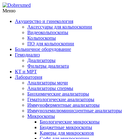
Меню
Акушерство и гинекология
Аксессуары для кольпоскопии
Видеокольпоскопы
Кольпоскопы
ПО для кольпоскопии
Больничное оборудование
Гемодиализ
Диализаторы
Фильтры диализата
КТ и МРТ
Лаборатория
Анализаторы мочи
Анализаторы спермы
Биохимические анализаторы
Гематологические анализаторы
Иммуноферментные анализаторы
Иммунохемилюминисцентные анализаторы
Микроскопы
Биологические микроскопы
Бюджетные микроскопы
Камеры для микроскопов
Софт для микроскопии