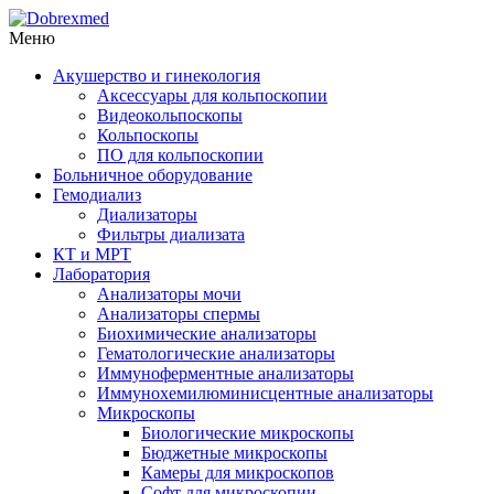
Меню
Акушерство и гинекология
Аксессуары для кольпоскопии
Видеокольпоскопы
Кольпоскопы
ПО для кольпоскопии
Больничное оборудование
Гемодиализ
Диализаторы
Фильтры диализата
КТ и МРТ
Лаборатория
Анализаторы мочи
Анализаторы спермы
Биохимические анализаторы
Гематологические анализаторы
Иммуноферментные анализаторы
Иммунохемилюминисцентные анализаторы
Микроскопы
Биологические микроскопы
Бюджетные микроскопы
Камеры для микроскопов
Софт для микроскопии