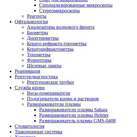
Специализированные микроскопы
Стереомикроскопы
Реагенты
Офтальмология
Анализаторы волнового фронта
Биометры
Диоптриметры
Керато-рефракто-тонометры
Кераторефрактометры
Тонометры
Форопторы
Щелевые лампы
Реанимация
Рентгендиагностика
Рентгеновские трубки
Служба крови
Весы-помешиватели
Подогреватели крови и растворов
Размораживатели плазмы
Размораживатели плазмы Sahara
Размораживатели плазмы Helmer
Размораживатель плазмы GMS-0408
Стоматология
Тракционные системы