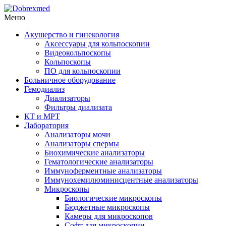
Меню
Акушерство и гинекология
Аксессуары для кольпоскопии
Видеокольпоскопы
Кольпоскопы
ПО для кольпоскопии
Больничное оборудование
Гемодиализ
Диализаторы
Фильтры диализата
КТ и МРТ
Лаборатория
Анализаторы мочи
Анализаторы спермы
Биохимические анализаторы
Гематологические анализаторы
Иммуноферментные анализаторы
Иммунохемилюминисцентные анализаторы
Микроскопы
Биологические микроскопы
Бюджетные микроскопы
Камеры для микроскопов
Софт для микроскопии