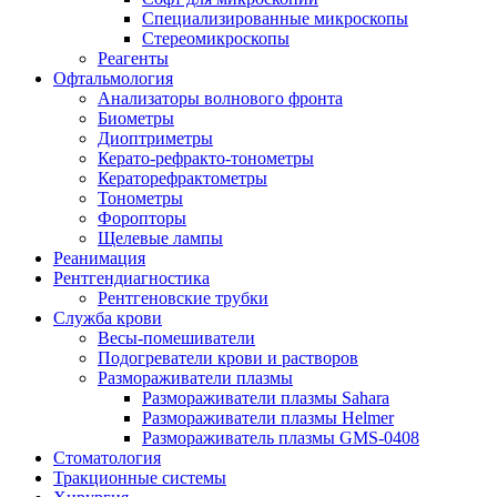
Специализированные микроскопы
Стереомикроскопы
Реагенты
Офтальмология
Анализаторы волнового фронта
Биометры
Диоптриметры
Керато-рефракто-тонометры
Кераторефрактометры
Тонометры
Форопторы
Щелевые лампы
Реанимация
Рентгендиагностика
Рентгеновские трубки
Служба крови
Весы-помешиватели
Подогреватели крови и растворов
Размораживатели плазмы
Размораживатели плазмы Sahara
Размораживатели плазмы Helmer
Размораживатель плазмы GMS-0408
Стоматология
Тракционные системы