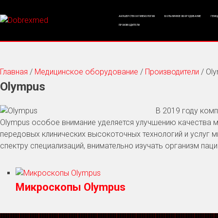
АКУШЕРСТВО И ГИНЕКОЛОГИЯ
БОЛЬНИЧНОЕ ОБОРУДОВАНИЕ
ГЕМО
ПРОИЗВОДИТЕЛИ
Главная
/
Медицинское оборудование
/
Производители
/ Ol
Olympus
В 2019 году ком
Olympus особое внимание уделяется улучшению качества м
передовых клинических высокоточных технологий и услуг 
спектру специализаций, внимательно изучать организм пац
Микроскопы Olympus