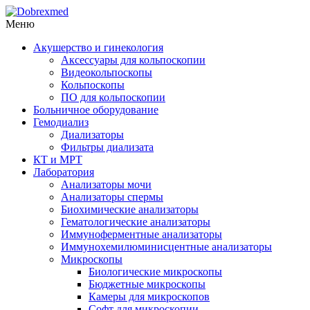
Меню
Акушерство и гинекология
Аксессуары для кольпоскопии
Видеокольпоскопы
Кольпоскопы
ПО для кольпоскопии
Больничное оборудование
Гемодиализ
Диализаторы
Фильтры диализата
КТ и МРТ
Лаборатория
Анализаторы мочи
Анализаторы спермы
Биохимические анализаторы
Гематологические анализаторы
Иммуноферментные анализаторы
Иммунохемилюминисцентные анализаторы
Микроскопы
Биологические микроскопы
Бюджетные микроскопы
Камеры для микроскопов
Софт для микроскопии