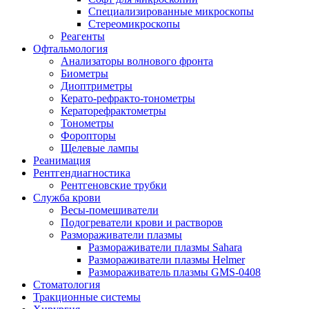
Специализированные микроскопы
Стереомикроскопы
Реагенты
Офтальмология
Анализаторы волнового фронта
Биометры
Диоптриметры
Керато-рефракто-тонометры
Кераторефрактометры
Тонометры
Форопторы
Щелевые лампы
Реанимация
Рентгендиагностика
Рентгеновские трубки
Служба крови
Весы-помешиватели
Подогреватели крови и растворов
Размораживатели плазмы
Размораживатели плазмы Sahara
Размораживатели плазмы Helmer
Размораживатель плазмы GMS-0408
Стоматология
Тракционные системы