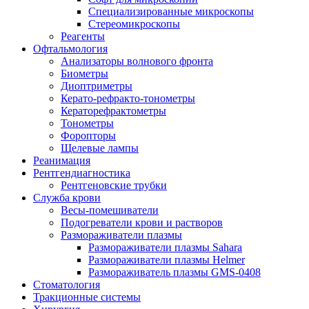
Специализированные микроскопы
Стереомикроскопы
Реагенты
Офтальмология
Анализаторы волнового фронта
Биометры
Диоптриметры
Керато-рефракто-тонометры
Кераторефрактометры
Тонометры
Форопторы
Щелевые лампы
Реанимация
Рентгендиагностика
Рентгеновские трубки
Служба крови
Весы-помешиватели
Подогреватели крови и растворов
Размораживатели плазмы
Размораживатели плазмы Sahara
Размораживатели плазмы Helmer
Размораживатель плазмы GMS-0408
Стоматология
Тракционные системы