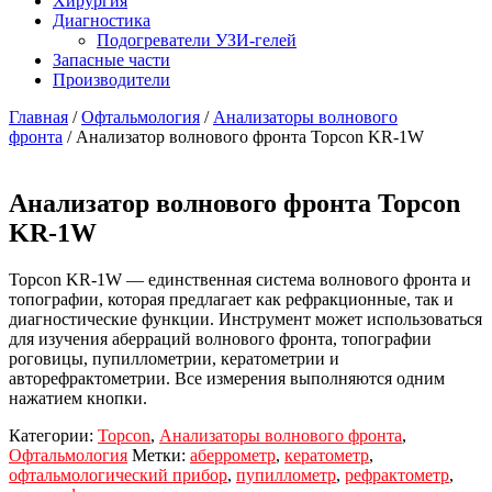
Хирургия
Диагностика
Подогреватели УЗИ-гелей
Запасные части
Производители
Главная
/
Офтальмология
/
Анализаторы волнового
фронта
/ Анализатор волнового фронта Topcon KR-1W
Анализатор волнового фронта Topcon
KR-1W
Topcon KR-1W — единственная система волнового фронта и
топографии, которая предлагает как рефракционные, так и
диагностические функции. Инструмент может использоваться
для изучения аберраций волнового фронта, топографии
роговицы, пупиллометрии, кератометрии и
авторефрактометрии. Все измерения выполняются одним
нажатием кнопки.
Категории:
Topcon
,
Анализаторы волнового фронта
,
Офтальмология
Метки:
аберрометр
,
кератометр
,
офтальмологический прибор
,
пупиллометр
,
рефрактометр
,