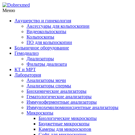
Меню
Акушерство и гинекология
Аксессуары для кольпоскопии
Видеокольпоскопы
Кольпоскопы
ПО для кольпоскопии
Больничное оборудование
Гемодиализ
Диализаторы
Фильтры диализата
КТ и МРТ
Лаборатория
Анализаторы мочи
Анализаторы спермы
Биохимические анализаторы
Гематологические анализаторы
Иммуноферментные анализаторы
Иммунохемилюминисцентные анализаторы
Микроскопы
Биологические микроскопы
Бюджетные микроскопы
Камеры для микроскопов
Софт для микроскопии