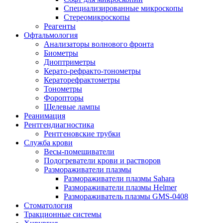
Специализированные микроскопы
Стереомикроскопы
Реагенты
Офтальмология
Анализаторы волнового фронта
Биометры
Диоптриметры
Керато-рефракто-тонометры
Кераторефрактометры
Тонометры
Форопторы
Щелевые лампы
Реанимация
Рентгендиагностика
Рентгеновские трубки
Служба крови
Весы-помешиватели
Подогреватели крови и растворов
Размораживатели плазмы
Размораживатели плазмы Sahara
Размораживатели плазмы Helmer
Размораживатель плазмы GMS-0408
Стоматология
Тракционные системы