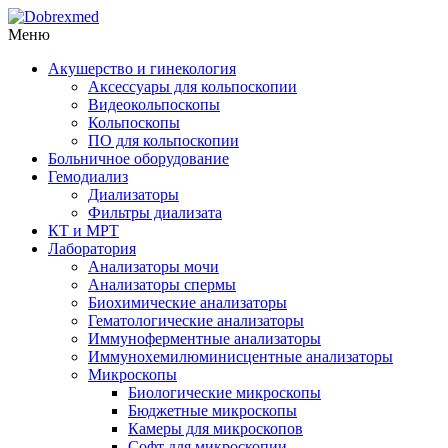
Меню
Акушерство и гинекология
Аксессуары для кольпоскопии
Видеокольпоскопы
Кольпоскопы
ПО для кольпоскопии
Больничное оборудование
Гемодиализ
Диализаторы
Фильтры диализата
КТ и МРТ
Лаборатория
Анализаторы мочи
Анализаторы спермы
Биохимические анализаторы
Гематологические анализаторы
Иммуноферментные анализаторы
Иммунохемилюминисцентные анализаторы
Микроскопы
Биологические микроскопы
Бюджетные микроскопы
Камеры для микроскопов
Софт для микроскопии