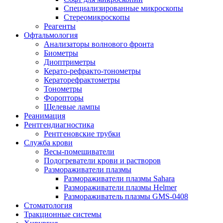
Специализированные микроскопы
Стереомикроскопы
Реагенты
Офтальмология
Анализаторы волнового фронта
Биометры
Диоптриметры
Керато-рефракто-тонометры
Кераторефрактометры
Тонометры
Форопторы
Щелевые лампы
Реанимация
Рентгендиагностика
Рентгеновские трубки
Служба крови
Весы-помешиватели
Подогреватели крови и растворов
Размораживатели плазмы
Размораживатели плазмы Sahara
Размораживатели плазмы Helmer
Размораживатель плазмы GMS-0408
Стоматология
Тракционные системы