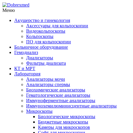
Меню
Акушерство и гинекология
Аксессуары для кольпоскопии
Видеокольпоскопы
Кольпоскопы
ПО для кольпоскопии
Больничное оборудование
Гемодиализ
Диализаторы
Фильтры диализата
КТ и МРТ
Лаборатория
Анализаторы мочи
Анализаторы спермы
Биохимические анализаторы
Гематологические анализаторы
Иммуноферментные анализаторы
Иммунохемилюминисцентные анализаторы
Микроскопы
Биологические микроскопы
Бюджетные микроскопы
Камеры для микроскопов
Софт для микроскопии