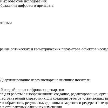
нных объектов исследования
ображении цифрового препарата
ваниями
рение оптических и геометрических параметров объектов исслед
БД; архивирование через экспорт на внешние носители
и быстрый поиск цифровых препаратов
 для работы с изображениями: создание, редактирование, орга
Настраиваемый справочник для создания отчетов, отвечающих 
 изображения, результаты, единицы измерения и референтные 
в в стандартных единицах измерения