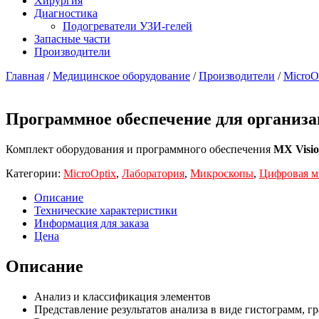
Хирургия
Диагностика
Подогреватели УЗИ-гелей
Запасные части
Производители
Главная
/
Медицинское оборудование
/
Производители
/
MicroO
Программное обеспечение для организац
Комплект оборудования и программного обеспечения
MX Visio
Категории:
MicroOptix
,
Лаборатория
,
Микроскопы
,
Цифровая м
Описание
Технические характеристики
Информация для заказа
Цена
Описание
Анализ и классификация элементов
Представление результатов анализа в виде гистограмм, г