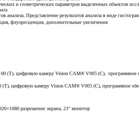
ческих и геометрических параметров выделенных объектов исс
рата
в анализа. Представление результатов анализа в виде гистогра
зация, флуоресценция, дополнительные увеличения
00 (T), цифровую камеру Vision CAM® V005 (C), программное о
 (T), цифровую камеру Vision CAM® V005 (C), программное обес
 1920×1080 разрешение экрана, 23″ монитор