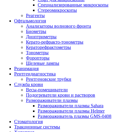
Специализированные микроскопы
Стереомикроскопы
Реагенты
Офтальмология
Анализаторы волнового фронта
Биометры
Диоптриметры
Керато-рефракто-тонометры
Кераторефрактометры
Тонометры
Форопторы
Щелевые лампы
Реанимация
Рентгендиагностика
Рентгеновские трубки
Служба крови
Весы-помешиватели
Подогреватели крови и растворов
Размораживатели плазмы
Размораживатели плазмы Sahara
Размораживатели плазмы Helmer
Размораживатель плазмы GMS-0408
Стоматология
Тракционные системы