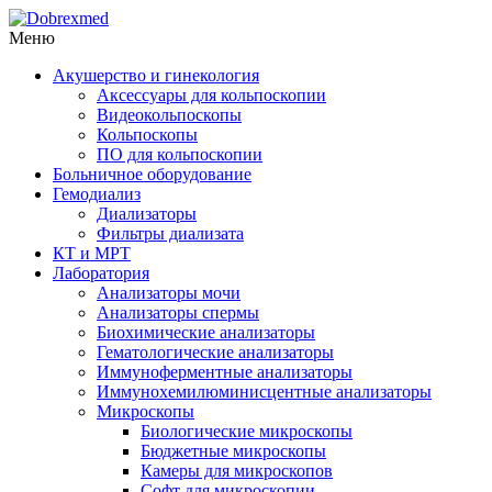
Меню
Акушерство и гинекология
Аксессуары для кольпоскопии
Видеокольпоскопы
Кольпоскопы
ПО для кольпоскопии
Больничное оборудование
Гемодиализ
Диализаторы
Фильтры диализата
КТ и МРТ
Лаборатория
Анализаторы мочи
Анализаторы спермы
Биохимические анализаторы
Гематологические анализаторы
Иммуноферментные анализаторы
Иммунохемилюминисцентные анализаторы
Микроскопы
Биологические микроскопы
Бюджетные микроскопы
Камеры для микроскопов
Софт для микроскопии