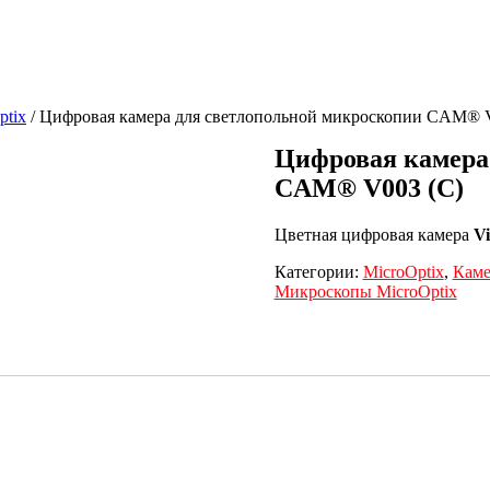
ptix
/ Цифровая камера для светлопольной микроскопии CAM® 
Цифровая камера
CAM® V003 (C)
Цветная цифровая камера
V
Категории:
MicroOptix
,
Каме
Микроскопы MicroOptix