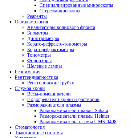
Специализированные микроскопы
Стереомикроскопы
Реагенты
Офтальмология
Анализаторы волнового фронта
Биометры
Диоптриметры
Керато-рефракто-тонометры
Кераторефрактометры
Тонометры
Форопторы
Щелевые лампы
Реанимация
Рентгендиагностика
Рентгеновские трубки
Служба крови
Весы-помешиватели
Подогреватели крови и растворов
Размораживатели плазмы
Размораживатели плазмы Sahara
Размораживатели плазмы Helmer
Размораживатель плазмы GMS-0408
Стоматология
Тракционные системы