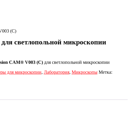
V003 (C)
 для светлопольной микроскопии
ision CAM® V003 (C)
для светлопольной микроскопии
ры для микроскопии
,
Лаборатория
,
Микроскопы
Метка: