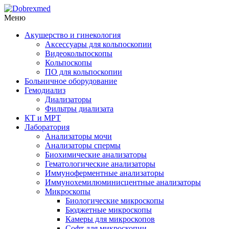
Меню
Акушерство и гинекология
Аксессуары для кольпоскопии
Видеокольпоскопы
Кольпоскопы
ПО для кольпоскопии
Больничное оборудование
Гемодиализ
Диализаторы
Фильтры диализата
КТ и МРТ
Лаборатория
Анализаторы мочи
Анализаторы спермы
Биохимические анализаторы
Гематологические анализаторы
Иммуноферментные анализаторы
Иммунохемилюминисцентные анализаторы
Микроскопы
Биологические микроскопы
Бюджетные микроскопы
Камеры для микроскопов
Софт для микроскопии