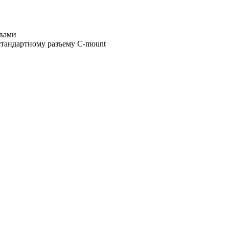
твами
тандартному разъему C-mount