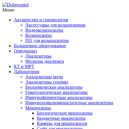
Меню
Акушерство и гинекология
Аксессуары для кольпоскопии
Видеокольпоскопы
Кольпоскопы
ПО для кольпоскопии
Больничное оборудование
Гемодиализ
Диализаторы
Фильтры диализата
КТ и МРТ
Лаборатория
Анализаторы мочи
Анализаторы спермы
Биохимические анализаторы
Гематологические анализаторы
Иммуноферментные анализаторы
Иммунохемилюминисцентные анализаторы
Микроскопы
Биологические микроскопы
Бюджетные микроскопы
Камеры для микроскопов
Софт для микроскопии