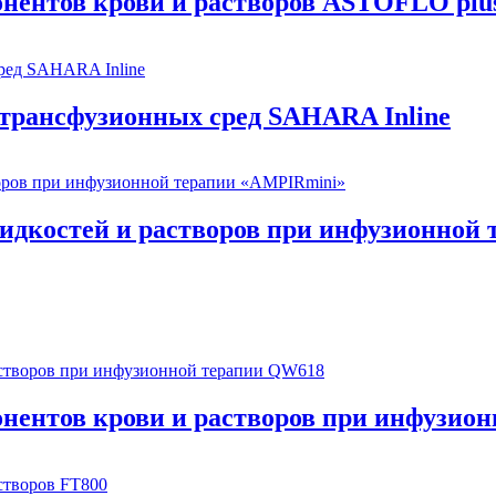
онентов крови и растворов ASTOFLO plus
-трансфузионных сред SAHARA Inline
идкостей и растворов при инфузионной
онентов крови и растворов при инфузио