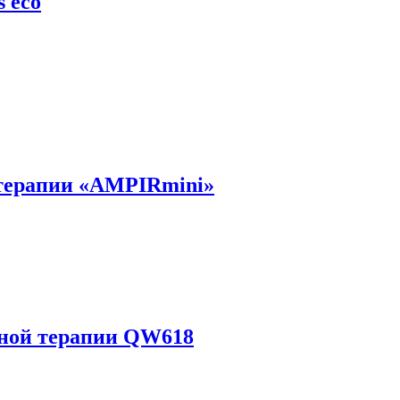
 eco
 терапии «AMPIRmini»
нной терапии QW618