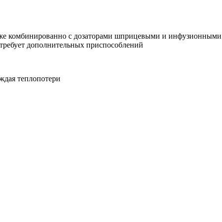
также комбинированно с дозаторами шприцевыми и инфузионным
 требует дополнительных приспособлений
еждая теплопотери