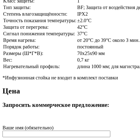
Класс защиты:
1
Тип защиты:
BF; Защита от воздействия 
Степень влагозащищённости:
IPX2
Точность показания температуры:
±2.0°С
Защита от перегрева:
42°С
Сигнал понижения температуры:
37°С
Время нагрева:
от 20°С до 39°С около З мин.
Порядок работы:
постоянный
Размеры (Ш*Г*В):
70x25x90 мм
Вес:
0,7 кг
Нагревательный профиль:
длина 1000 мм; для магистра
*Инфузионная стойка не входит в комплект поставки
Цена
Запросить коммерческое предложение:
Ваше имя (обязательно)