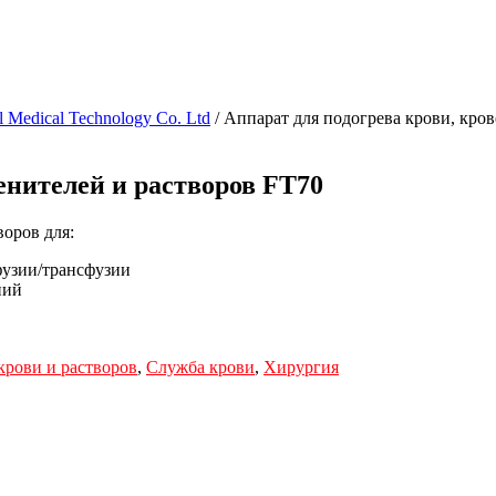
 Medical Technology Co. Ltd
/ Аппарат для подогрева крови, кро
енителей и растворов FT70
оров для:
фузии/трансфузии
ний
крови и растворов
,
Служба крови
,
Хирургия