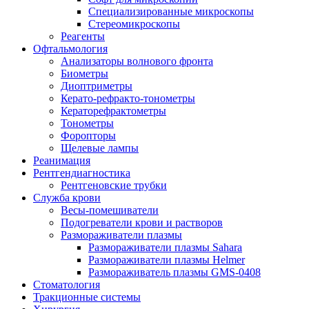
Специализированные микроскопы
Стереомикроскопы
Реагенты
Офтальмология
Анализаторы волнового фронта
Биометры
Диоптриметры
Керато-рефракто-тонометры
Кераторефрактометры
Тонометры
Форопторы
Щелевые лампы
Реанимация
Рентгендиагностика
Рентгеновские трубки
Служба крови
Весы-помешиватели
Подогреватели крови и растворов
Размораживатели плазмы
Размораживатели плазмы Sahara
Размораживатели плазмы Helmer
Размораживатель плазмы GMS-0408
Стоматология
Тракционные системы