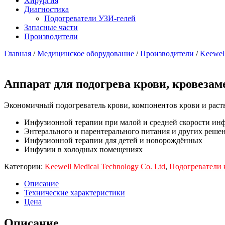
Хирургия
Диагностика
Подогреватели УЗИ-гелей
Запасные части
Производители
Главная
/
Медицинское оборудование
/
Производители
/
Keewell
Аппарат для подогрева крови, кровезам
Экономичный подогреватель крови, компонентов крови и раств
Инфузионной терапии при малой и средней скорости ин
Энтерального и парентерального питания и других реше
Инфузионной терапии для детей и новорождённых
Инфузии в холодных помещениях
Категории:
Keewell Medical Technology Co. Ltd
,
Подогреватели 
Описание
Технические характеристики
Цена
Описание