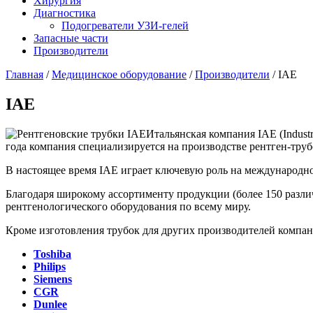
Хирургия
Диагностика
Подогреватели УЗИ-гелей
Запасные части
Производители
Главная
/
Медицинское оборудование
/
Производители
/ IAE
IAE
Итальянская компания IAE (Industr
года компания специализируется на производстве рентген-тру
В настоящее время IAE играет ключевую роль на международн
Благодаря широкому ассортименту продукции (более 150 разли
рентгенологического оборудования по всему миру.
Кроме изготовления трубок для других производителей компан
Toshiba
Philips
Siemens
CGR
Dunlee