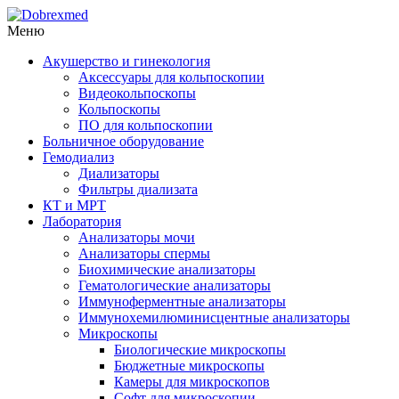
Меню
Акушерство и гинекология
Аксессуары для кольпоскопии
Видеокольпоскопы
Кольпоскопы
ПО для кольпоскопии
Больничное оборудование
Гемодиализ
Диализаторы
Фильтры диализата
КТ и МРТ
Лаборатория
Анализаторы мочи
Анализаторы спермы
Биохимические анализаторы
Гематологические анализаторы
Иммуноферментные анализаторы
Иммунохемилюминисцентные анализаторы
Микроскопы
Биологические микроскопы
Бюджетные микроскопы
Камеры для микроскопов
Софт для микроскопии