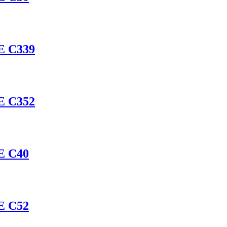
E С339
E С352
E С40
E С52