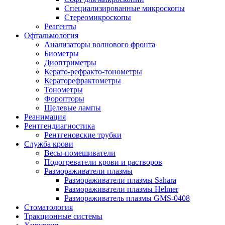
Специализированные микроскопы
Стереомикроскопы
Реагенты
Офтальмология
Анализаторы волнового фронта
Биометры
Диоптриметры
Керато-рефракто-тонометры
Кераторефрактометры
Тонометры
Форопторы
Щелевые лампы
Реанимация
Рентгендиагностика
Рентгеновские трубки
Служба крови
Весы-помешиватели
Подогреватели крови и растворов
Размораживатели плазмы
Размораживатели плазмы Sahara
Размораживатели плазмы Helmer
Размораживатель плазмы GMS-0408
Стоматология
Тракционные системы