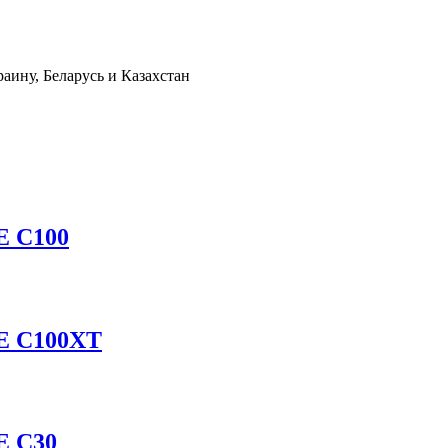
аину, Беларусь и Казахстан
E С100
AE С100XT
E С30