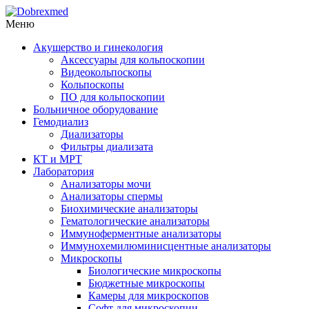
Меню
Акушерство и гинекология
Аксессуары для кольпоскопии
Видеокольпоскопы
Кольпоскопы
ПО для кольпоскопии
Больничное оборудование
Гемодиализ
Диализаторы
Фильтры диализата
КТ и МРТ
Лаборатория
Анализаторы мочи
Анализаторы спермы
Биохимические анализаторы
Гематологические анализаторы
Иммуноферментные анализаторы
Иммунохемилюминисцентные анализаторы
Микроскопы
Биологические микроскопы
Бюджетные микроскопы
Камеры для микроскопов
Софт для микроскопии