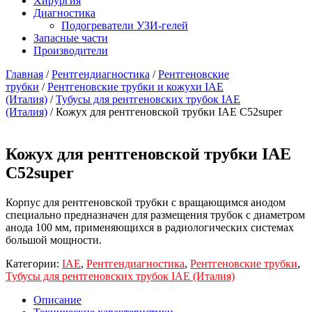
Хирургия
Диагностика
Подогреватели УЗИ-гелей
Запасные части
Производители
Главная
/
Рентгендиагностика
/
Рентгеновские
трубки
/
Рентгеновские трубки и кожухи IAE
(Италия)
/
Тубусы для рентгеновских трубок IAE
(Италия)
/ Кожух для рентгеновской трубки IAE С52super
Кожух для рентгеновской трубки IAE
С52super
Корпус для рентгеновской трубки с вращающимся анодом
специально предназначен для размещения трубок с диаметром
анода 100 мм, применяющихся в радиологических системах
большой мощности.
Категории:
IAE
,
Рентгендиагностика
,
Рентгеновские трубки
,
Тубусы для рентгеновских трубок IAE (Италия)
Описание