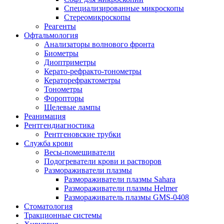
Специализированные микроскопы
Стереомикроскопы
Реагенты
Офтальмология
Анализаторы волнового фронта
Биометры
Диоптриметры
Керато-рефракто-тонометры
Кераторефрактометры
Тонометры
Форопторы
Щелевые лампы
Реанимация
Рентгендиагностика
Рентгеновские трубки
Служба крови
Весы-помешиватели
Подогреватели крови и растворов
Размораживатели плазмы
Размораживатели плазмы Sahara
Размораживатели плазмы Helmer
Размораживатель плазмы GMS-0408
Стоматология
Тракционные системы