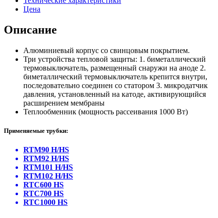
Технические характеристики
Цена
Описание
Алюминиевый корпус со свинцовым покрытием.
Три устройства тепловой защиты: 1. биметаллический
термовыключатель, размещенный снаружи на аноде 2.
биметаллический термовыключатель крепится внутри,
последовательно соединен со статором 3. микродатчик
давления, установленный на катоде, активирующийся
расширением мембраны
Теплообменник (мощность рассеивания 1000 Вт)
Применяемые трубки:
RTM90 H/HS
RTM92 H/HS
RTM101 H/HS
RTM102 H/HS
RTC600 HS
RTC700 HS
RTC1000 HS