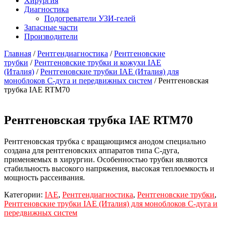
Хирургия
Диагностика
Подогреватели УЗИ-гелей
Запасные части
Производители
Главная
/
Рентгендиагностика
/
Рентгеновские
трубки
/
Рентгеновские трубки и кожухи IAE
(Италия)
/
Рентгеновские трубки IAE (Италия) для
моноблоков С-дуга и передвижных систем
/ Рентгеновская
трубка IAE RTM70
Рентгеновская трубка IAE RTM70
Рентгеновская трубка с вращающимся анодом специально
создана для рентгеновских аппаратов типа С-дуга,
применяемых в хирургии. Особенностью трубки являются
стабильность высокого напряжения, высокая теплоемкость и
мощность рассеивания.
Категории:
IAE
,
Рентгендиагностика
,
Рентгеновские трубки
,
Рентгеновские трубки IAE (Италия) для моноблоков С-дуга и
передвижных систем