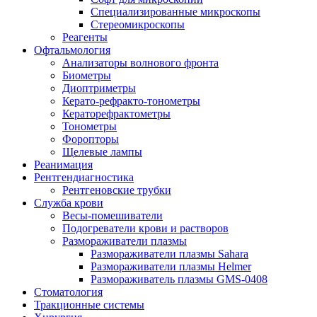
Специализированные микроскопы
Стереомикроскопы
Реагенты
Офтальмология
Анализаторы волнового фронта
Биометры
Диоптриметры
Керато-рефракто-тонометры
Кераторефрактометры
Тонометры
Форопторы
Щелевые лампы
Реанимация
Рентгендиагностика
Рентгеновские трубки
Служба крови
Весы-помешиватели
Подогреватели крови и растворов
Размораживатели плазмы
Размораживатели плазмы Sahara
Размораживатели плазмы Helmer
Размораживатель плазмы GMS-0408
Стоматология
Тракционные системы