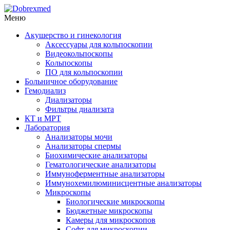
Меню
Акушерство и гинекология
Аксессуары для кольпоскопии
Видеокольпоскопы
Кольпоскопы
ПО для кольпоскопии
Больничное оборудование
Гемодиализ
Диализаторы
Фильтры диализата
КТ и МРТ
Лаборатория
Анализаторы мочи
Анализаторы спермы
Биохимические анализаторы
Гематологические анализаторы
Иммуноферментные анализаторы
Иммунохемилюминисцентные анализаторы
Микроскопы
Биологические микроскопы
Бюджетные микроскопы
Камеры для микроскопов
Софт для микроскопии