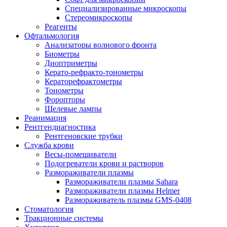
Специализированные микроскопы
Стереомикроскопы
Реагенты
Офтальмология
Анализаторы волнового фронта
Биометры
Диоптриметры
Керато-рефракто-тонометры
Кераторефрактометры
Тонометры
Форопторы
Щелевые лампы
Реанимация
Рентгендиагностика
Рентгеновские трубки
Служба крови
Весы-помешиватели
Подогреватели крови и растворов
Размораживатели плазмы
Размораживатели плазмы Sahara
Размораживатели плазмы Helmer
Размораживатель плазмы GMS-0408
Стоматология
Тракционные системы