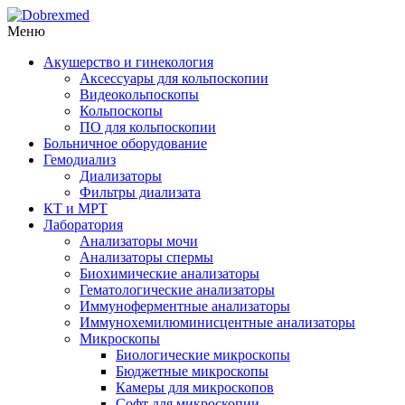
Меню
Акушерство и гинекология
Аксессуары для кольпоскопии
Видеокольпоскопы
Кольпоскопы
ПО для кольпоскопии
Больничное оборудование
Гемодиализ
Диализаторы
Фильтры диализата
КТ и МРТ
Лаборатория
Анализаторы мочи
Анализаторы спермы
Биохимические анализаторы
Гематологические анализаторы
Иммуноферментные анализаторы
Иммунохемилюминисцентные анализаторы
Микроскопы
Биологические микроскопы
Бюджетные микроскопы
Камеры для микроскопов
Софт для микроскопии