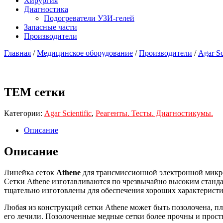
Хирургия
Диагностика
Подогреватели УЗИ-гелей
Запасные части
Производители
Главная
/
Медицинское оборудование
/
Производители
/
Agar Sc
TEM сетки
Категории:
Agar Scientific
,
Реагенты. Тесты. Диагностикумы.
Описание
Описание
Линейка сеток
Athene
для трансмиссионной электронной микр
Сетки Athene изготавливаются по чрезвычайно высоким станда
тщательно изготовлены для обеспечения хороших характеристи
Любая из конструкций сетки Athene может быть позолочена, п
его лечили. Позолоченные медные сетки более прочны и просты