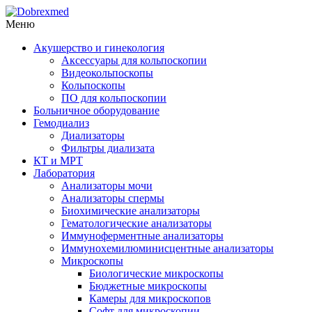
Меню
Акушерство и гинекология
Аксессуары для кольпоскопии
Видеокольпоскопы
Кольпоскопы
ПО для кольпоскопии
Больничное оборудование
Гемодиализ
Диализаторы
Фильтры диализата
КТ и МРТ
Лаборатория
Анализаторы мочи
Анализаторы спермы
Биохимические анализаторы
Гематологические анализаторы
Иммуноферментные анализаторы
Иммунохемилюминисцентные анализаторы
Микроскопы
Биологические микроскопы
Бюджетные микроскопы
Камеры для микроскопов
Софт для микроскопии