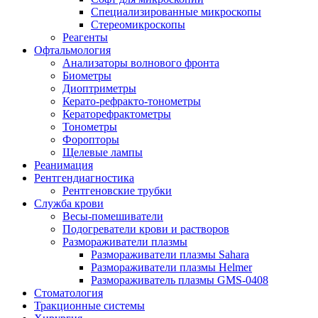
Специализированные микроскопы
Стереомикроскопы
Реагенты
Офтальмология
Анализаторы волнового фронта
Биометры
Диоптриметры
Керато-рефракто-тонометры
Кераторефрактометры
Тонометры
Форопторы
Щелевые лампы
Реанимация
Рентгендиагностика
Рентгеновские трубки
Служба крови
Весы-помешиватели
Подогреватели крови и растворов
Размораживатели плазмы
Размораживатели плазмы Sahara
Размораживатели плазмы Helmer
Размораживатель плазмы GMS-0408
Стоматология
Тракционные системы