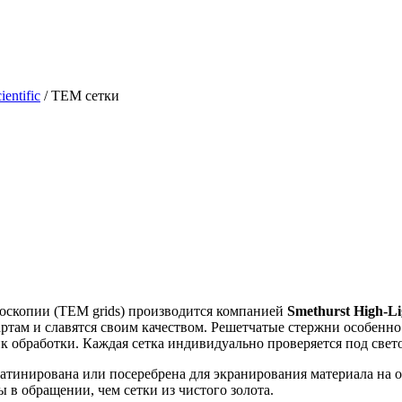
ientific
/ TEM сетки
оскопии (TEM grids) производится компанией
Smethurst High-L
ртам и славятся своим качеством. Решетчатые стержни особенн
к обработки. Каждая сетка индивидуально проверяется под све
латинирована или посеребрена для экранирования материала на 
 в обращении, чем сетки из чистого золота.