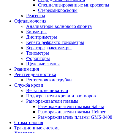
Специализированные микроскопы
Стереомикроскопы
Реагенты
Офтальмология
Анализаторы волнового фронта
Биометры
Диоптриметры
Керато-рефракто-тонометры
Кераторефрактометры
Тонометры
Форопторы
Щелевые лампы
Реанимация
Рентгендиагностика
Рентгеновские трубки
Служба крови
Весы-помешиватели
Подогреватели крови и растворов
Размораживатели плазмы
Размораживатели плазмы Sahara
Размораживатели плазмы Helmer
Размораживатель плазмы GMS-0408
Стоматология
Тракционные системы