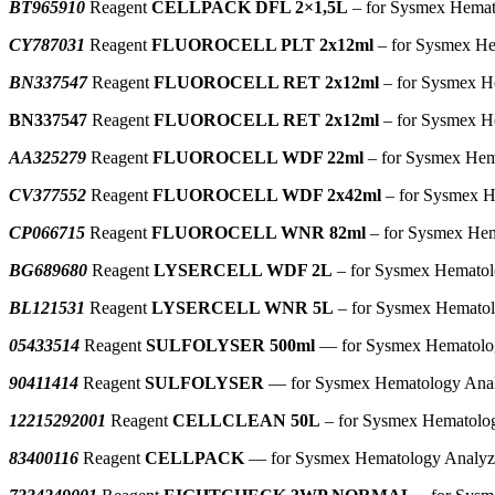
BT965910
Reagent
CELLPACK DFL 2×1,5L
– for Sysmex Hemat
CY787031
Reagent
FLUOROCELL PLT 2x12ml
– for Sysmex He
BN337547
Reagent
FLUOROCELL RET 2x12ml
– for Sysmex H
BN337547
Reagent
FLUOROCELL RET 2x12ml
– for Sysmex H
AA325279
Reagent
FLUOROCELL WDF 22ml
– for Sysmex Hem
CV377552
Reagent
FLUOROCELL WDF 2x42ml
– for Sysmex H
CP066715
Reagent
FLUOROCELL WNR 82ml
– for Sysmex Hem
BG689680
Reagent
LYSERCELL WDF 2L
– for Sysmex Hematol
BL121531
Reagent
LYSERCELL WNR 5L
– for Sysmex Hematol
05433514
Reagent
SULFOLYSER 500ml
— for Sysmex Hematolo
90411414
Reagent
SULFOLYSER
— for Sysmex Hematology Anal
12215292001
Reagent
CELLCLEAN 50L
– for Sysmex Hematolog
83400116
Reagent
CELLPACK
— for Sysmex Hematology Analyz