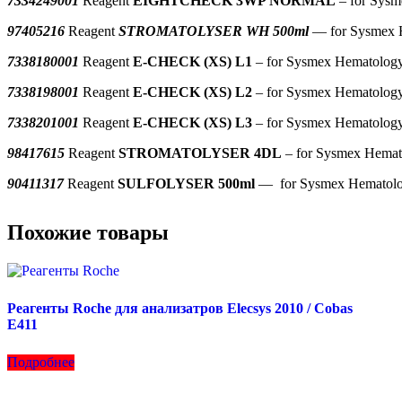
7334249001
Reagent
EIGHTCHECK 3WP NORMAL
– for Sysm
97405216
Reagent
STROMATOLYSER WH 500ml
— for Sysmex H
7338180001
Reagent
E-CHECK (XS) L1
– for Sysmex Hematology
7338198001
Reagent
E-CHECK (XS) L2
– for Sysmex Hematology
7338201001
Reagent
E-CHECK (XS) L3
– for Sysmex Hematology
98417615
Reagent
STROMATOLYSER 4DL
– for Sysmex Hemat
90411317
Reagent
SULFOLYSER 500ml
— for Sysmex Hematolo
Похожие товары
Реагенты Roche для анализатров Elecsys 2010 / Cobas
E411
Подробнее