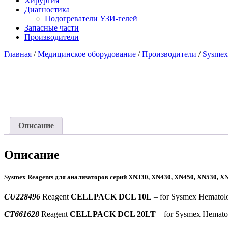
Хирургия
Диагностика
Подогреватели УЗИ-гелей
Запасные части
Производители
Главная
/
Медицинское оборудование
/
Производители
/
Sysmex
Описание
Описание
Sysmex Reagents для анализаторов серий XN330, XN430, XN450, XN530, XN
CU228496
Reagent
CELLPACK DCL 10L
– for Sysmex Hematol
CT661628
Reagent
CELLPACK DCL 20LT
– for Sysmex Hemato