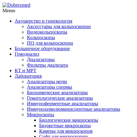
Меню
Акушерство и гинекология
Аксессуары для кольпоскопии
Видеокольпоскопы
Кольпоскопы
ПО для кольпоскопии
Больничное оборудование
Гемодиализ
Диализаторы
Фильтры диализата
КТ и МРТ
Лаборатория
Анализаторы мочи
Анализаторы спермы
Биохимические анализаторы
Гематологические анализаторы
Иммуноферментные анализаторы
Иммунохемилюминисцентные анализаторы
Микроскопы
Биологические микроскопы
Бюджетные микроскопы
Камеры для микроскопов
Софт для микроскопии