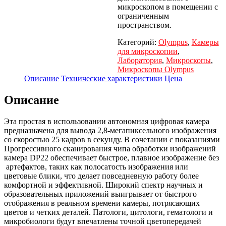
микроскопом в помещении с
ограниченным
пространством.
Категорий:
Olympus
,
Камеры
для микроскопии
,
Лаборатория
,
Микроскопы
,
Микроскопы Olympus
Описание
Технические характеристики
Цена
Описание
Эта простая в использовании автономная цифровая камера
предназначена для вывода 2,8-мегапиксельного изображения
со скоростью 25 кадров в секунду. В сочетании с показаниями
Прогрессивного сканирования чипа обработки изображений
камера DP22 обеспечивает быстрое, плавное изображение без
артефактов, таких как полосатость изображения или
цветовые блики, что делает повседневную работу более
комфортной и эффективной. Широкий спектр научных и
образовательных приложений выигрывает от быстрого
отображения в реальном времени камеры, потрясающих
цветов и четких деталей. Патологи, цитологи, гематологи и
микробиологи будут впечатлены точной цветопередачей