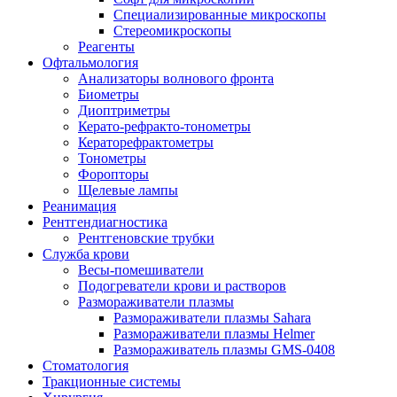
Специализированные микроскопы
Стереомикроскопы
Реагенты
Офтальмология
Анализаторы волнового фронта
Биометры
Диоптриметры
Керато-рефракто-тонометры
Кераторефрактометры
Тонометры
Форопторы
Щелевые лампы
Реанимация
Рентгендиагностика
Рентгеновские трубки
Служба крови
Весы-помешиватели
Подогреватели крови и растворов
Размораживатели плазмы
Размораживатели плазмы Sahara
Размораживатели плазмы Helmer
Размораживатель плазмы GMS-0408
Стоматология
Тракционные системы