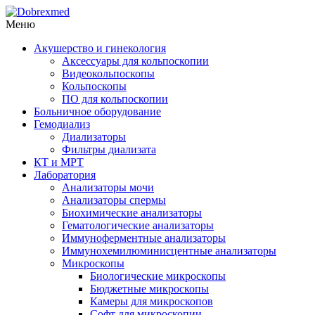
Меню
Акушерство и гинекология
Аксессуары для кольпоскопии
Видеокольпоскопы
Кольпоскопы
ПО для кольпоскопии
Больничное оборудование
Гемодиализ
Диализаторы
Фильтры диализата
КТ и МРТ
Лаборатория
Анализаторы мочи
Анализаторы спермы
Биохимические анализаторы
Гематологические анализаторы
Иммуноферментные анализаторы
Иммунохемилюминисцентные анализаторы
Микроскопы
Биологические микроскопы
Бюджетные микроскопы
Камеры для микроскопов
Софт для микроскопии