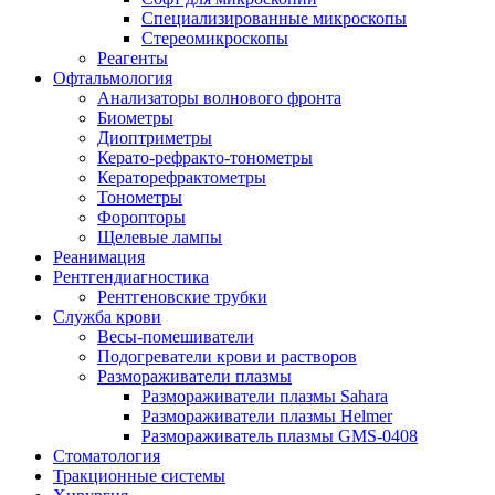
Специализированные микроскопы
Стереомикроскопы
Реагенты
Офтальмология
Анализаторы волнового фронта
Биометры
Диоптриметры
Керато-рефракто-тонометры
Кераторефрактометры
Тонометры
Форопторы
Щелевые лампы
Реанимация
Рентгендиагностика
Рентгеновские трубки
Служба крови
Весы-помешиватели
Подогреватели крови и растворов
Размораживатели плазмы
Размораживатели плазмы Sahara
Размораживатели плазмы Helmer
Размораживатель плазмы GMS-0408
Стоматология
Тракционные системы