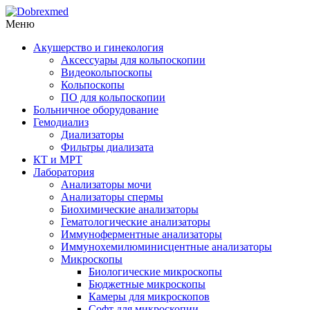
Меню
Акушерство и гинекология
Аксессуары для кольпоскопии
Видеокольпоскопы
Кольпоскопы
ПО для кольпоскопии
Больничное оборудование
Гемодиализ
Диализаторы
Фильтры диализата
КТ и МРТ
Лаборатория
Анализаторы мочи
Анализаторы спермы
Биохимические анализаторы
Гематологические анализаторы
Иммуноферментные анализаторы
Иммунохемилюминисцентные анализаторы
Микроскопы
Биологические микроскопы
Бюджетные микроскопы
Камеры для микроскопов
Софт для микроскопии