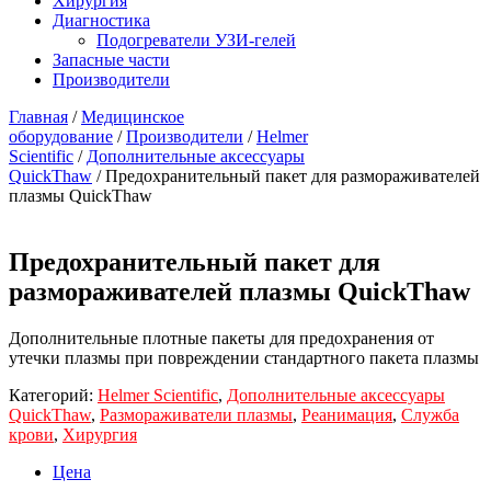
Хирургия
Диагностика
Подогреватели УЗИ-гелей
Запасные части
Производители
Главная
/
Медицинское
оборудование
/
Производители
/
Helmer
Scientific
/
Дополнительные аксессуары
QuickThaw
/ Предохранительный пакет для размораживателей
плазмы QuickThaw
Предохранительный пакет для
размораживателей плазмы QuickThaw
Дополнительные плотные пакеты для предохранения от
утечки плазмы при повреждении стандартного пакета плазмы
Категорий:
Helmer Scientific
,
Дополнительные аксессуары
QuickThaw
,
Размораживатели плазмы
,
Реанимация
,
Служба
крови
,
Хирургия
Цена