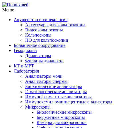
Меню
Акушерство и гинекология
Аксессуары для кольпоскопии
Видеокольпоскопы
Кольпоскопы
ПО для кольпоскопии
Больничное оборудование
Гемодиализ
Диализаторы
Фильтры диализата
КТ и МРТ
Лаборатория
Анализаторы мочи
Анализаторы спермы
Биохимические анализаторы
Гематологические анализаторы
Иммуноферментные анализаторы
Иммунохемилюминисцентные анализаторы
Микроскопы
Биологические микроскопы
Бюджетные микроскопы
Камеры для микроскопов
Софт для микроскопии