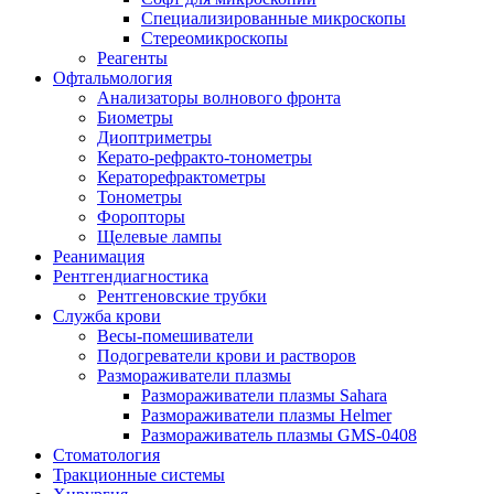
Специализированные микроскопы
Стереомикроскопы
Реагенты
Офтальмология
Анализаторы волнового фронта
Биометры
Диоптриметры
Керато-рефракто-тонометры
Кераторефрактометры
Тонометры
Форопторы
Щелевые лампы
Реанимация
Рентгендиагностика
Рентгеновские трубки
Служба крови
Весы-помешиватели
Подогреватели крови и растворов
Размораживатели плазмы
Размораживатели плазмы Sahara
Размораживатели плазмы Helmer
Размораживатель плазмы GMS-0408
Стоматология
Тракционные системы