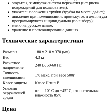
закрытая, замкнутая система пережатия (нет риска
повреждений для пользователя);
указатель положения трубки (трубка на месте: да/нет);
движение при помешивании: промежуток и амплитуда
программируются индивидуально (по выбору);
меню на русском языке;
хранение и протоколирование данных.
Технические характеристики
Размеры
180 х 210 х 370 (мм)
Вес
4,3 кг
Расчетное
240 В, 50-60 Гц
напряжение
Точность
1% макс. при весе 500г
взвешивания
Класс защиты
Класс II тип В
Условия
от — 10° С до +45° С, относительная
окружающей
влажность 85%
среды
Цена