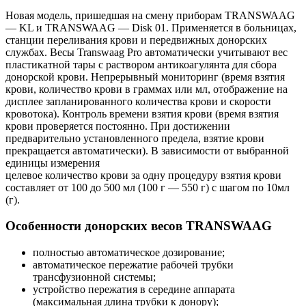
Новая модель, пришедшая на смену приборам TRANSWAAG
— KL и TRANSWAAG — Disk 01. Применяется в больницах,
станции переливания крови и передвижных донорских
службах. Весы Transwaag Pro автоматически учитывают вес
пластикатной тары с раствором антикоагулянта для сбора
донорской крови. Непрерывный мониторинг (время взятия
крови, количество крови в граммах или мл, отображение на
дисплее запланированного количества крови и скорости
кровотока). Контроль времени взятия крови (время взятия
крови проверяется постоянно. При достижении
предварительно установленного предела, взятие крови
прекращается автоматически). В зависимости от выбранной
единицы измерения
целевое количество крови за одну процедуру взятия крови
составляет от 100 до 500 мл (100 г — 550 г) с шагом по 10мл
(г).
Особенности донорских весов TRANSWAAG
полностью автоматическое дозирование;
автоматическое пережатие рабочей трубки
трансфузионной системы;
устройство пережатия в середине аппарата
(максимальная длина трубки к донору);