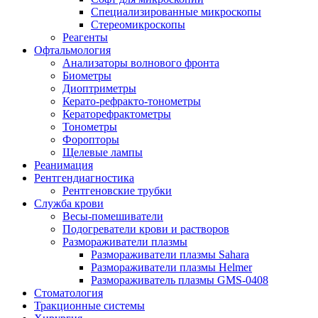
Специализированные микроскопы
Стереомикроскопы
Реагенты
Офтальмология
Анализаторы волнового фронта
Биометры
Диоптриметры
Керато-рефракто-тонометры
Кераторефрактометры
Тонометры
Форопторы
Щелевые лампы
Реанимация
Рентгендиагностика
Рентгеновские трубки
Служба крови
Весы-помешиватели
Подогреватели крови и растворов
Размораживатели плазмы
Размораживатели плазмы Sahara
Размораживатели плазмы Helmer
Размораживатель плазмы GMS-0408
Стоматология
Тракционные системы