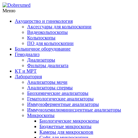
Меню
Акушерство и гинекология
Аксессуары для кольпоскопии
Видеокольпоскопы
Кольпоскопы
ПО для кольпоскопии
Больничное оборудование
Гемодиализ
Диализаторы
Фильтры диализата
КТ и МРТ
Лаборатория
Анализаторы мочи
Анализаторы спермы
Биохимические анализаторы
Гематологические анализаторы
Иммуноферментные анализаторы
Иммунохемилюминисцентные анализаторы
Микроскопы
Биологические микроскопы
Бюджетные микроскопы
Камеры для микроскопов
Софт для микроскопии