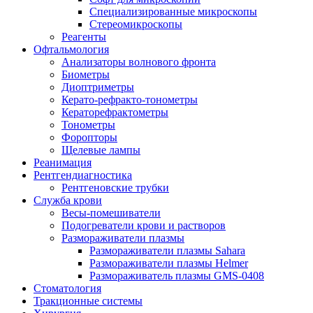
Специализированные микроскопы
Стереомикроскопы
Реагенты
Офтальмология
Анализаторы волнового фронта
Биометры
Диоптриметры
Керато-рефракто-тонометры
Кераторефрактометры
Тонометры
Форопторы
Щелевые лампы
Реанимация
Рентгендиагностика
Рентгеновские трубки
Служба крови
Весы-помешиватели
Подогреватели крови и растворов
Размораживатели плазмы
Размораживатели плазмы Sahara
Размораживатели плазмы Helmer
Размораживатель плазмы GMS-0408
Стоматология
Тракционные системы