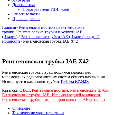
Хирургия
Диагностика
Подогреватели УЗИ-гелей
Запасные части
Производители
Главная
/
Рентгендиагностика
/
Рентгеновские
трубки
/
Рентгеновские трубки и кожухи IAE
(Италия)
/
Рентгеновские трубки IAE (Италия) средней
мощности
/ Рентгеновская трубка IAE X42
Рентгеновская трубка IAE X42
Рентгеновская трубка с вращающимся анодом для
маломощных радиологических систем общего назначения.
Используется как аналог трубки
Toshiba E7242X
Категорий:
IAE
,
Рентгендиагностика
,
Рентгеновские трубки
,
Рентгеновские трубки IAE (Италия) средней мощности
,
Рентгеновские трубки Toshiba производства IAE (Италия)
Описание
Технические характеристики