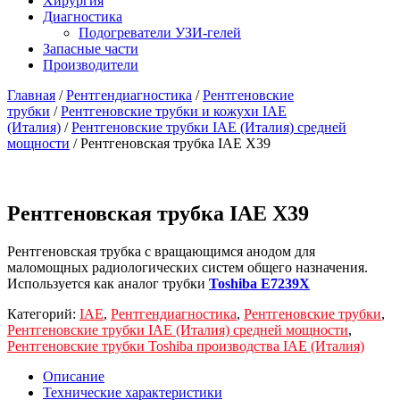
Хирургия
Диагностика
Подогреватели УЗИ-гелей
Запасные части
Производители
Главная
/
Рентгендиагностика
/
Рентгеновские
трубки
/
Рентгеновские трубки и кожухи IAE
(Италия)
/
Рентгеновские трубки IAE (Италия) средней
мощности
/ Рентгеновская трубка IAE X39
Рентгеновская трубка IAE X39
Рентгеновская трубка с вращающимся анодом для
маломощных радиологических систем общего назначения.
Используется как аналог трубки
Toshiba E7239X
Категорий:
IAE
,
Рентгендиагностика
,
Рентгеновские трубки
,
Рентгеновские трубки IAE (Италия) средней мощности
,
Рентгеновские трубки Toshiba производства IAE (Италия)
Описание
Технические характеристики