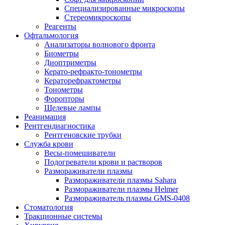
Специализированные микроскопы
Стереомикроскопы
Реагенты
Офтальмология
Анализаторы волнового фронта
Биометры
Диоптриметры
Керато-рефракто-тонометры
Кераторефрактометры
Тонометры
Форопторы
Щелевые лампы
Реанимация
Рентгендиагностика
Рентгеновские трубки
Служба крови
Весы-помешиватели
Подогреватели крови и растворов
Размораживатели плазмы
Размораживатели плазмы Sahara
Размораживатели плазмы Helmer
Размораживатель плазмы GMS-0408
Стоматология
Тракционные системы