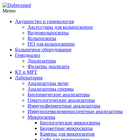
Меню
Акушерство и гинекология
Аксессуары для кольпоскопии
Видеокольпоскопы
Кольпоскопы
ПО для кольпоскопии
Больничное оборудование
Гемодиализ
Диализаторы
Фильтры диализата
КТ и МРТ
Лаборатория
Анализаторы мочи
Анализаторы спермы
Биохимические анализаторы
Гематологические анализаторы
Иммуноферментные анализаторы
Иммунохемилюминисцентные анализаторы
Микроскопы
Биологические микроскопы
Бюджетные микроскопы
Камеры для микроскопов
Софт для микроскопии