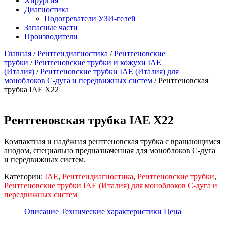
Хирургия
Диагностика
Подогреватели УЗИ-гелей
Запасные части
Производители
Главная
/
Рентгендиагностика
/
Рентгеновские
трубки
/
Рентгеновские трубки и кожухи IAE
(Италия)
/
Рентгеновские трубки IAE (Италия) для
моноблоков С-дуга и передвижных систем
/ Рентгеновская
трубка IAE X22
Рентгеновская трубка IAE X22
Компактная и надёжная рентгеновская трубка с вращающимся
анодом, специально предназначенная для моноблоков C-дуга
и передвижных систем.
Категории:
IAE
,
Рентгендиагностика
,
Рентгеновские трубки
,
Рентгеновские трубки IAE (Италия) для моноблоков С-дуга и
передвижных систем
Описание
Технические характеристики
Цена