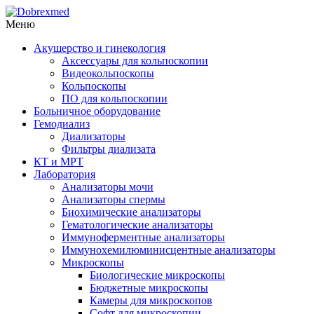
Меню
Акушерство и гинекология
Аксессуары для кольпоскопии
Видеокольпоскопы
Кольпоскопы
ПО для кольпоскопии
Больничное оборудование
Гемодиализ
Диализаторы
Фильтры диализата
КТ и МРТ
Лаборатория
Анализаторы мочи
Анализаторы спермы
Биохимические анализаторы
Гематологические анализаторы
Иммуноферментные анализаторы
Иммунохемилюминисцентные анализаторы
Микроскопы
Биологические микроскопы
Бюджетные микроскопы
Камеры для микроскопов
Софт для микроскопии