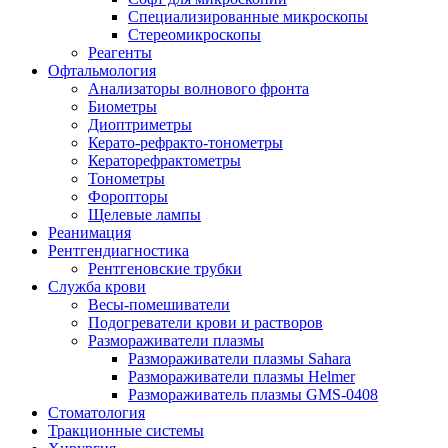
Специализированные микроскопы
Стереомикроскопы
Реагенты
Офтальмология
Анализаторы волнового фронта
Биометры
Диоптриметры
Керато-рефракто-тонометры
Кераторефрактометры
Тонометры
Форопторы
Щелевые лампы
Реанимация
Рентгендиагностика
Рентгеновские трубки
Служба крови
Весы-помешиватели
Подогреватели крови и растворов
Размораживатели плазмы
Размораживатели плазмы Sahara
Размораживатели плазмы Helmer
Размораживатель плазмы GMS-0408
Стоматология
Тракционные системы